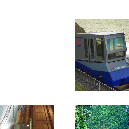
MONTMARTRE
LE HAVRE
uniculaire de Montmartre,
Couramment surnommé le «
HONON-LES-BAINS
dans le 18e arrondissement
par les habitants ou la « fi
de Paris
par les anciens
PENLY
uniculaire de Thonon-les-
Bains
Seul funiculaire à usage ind
en France sur les commun
Saint-Martin-en-Campagn
Penly sur la côte de la M