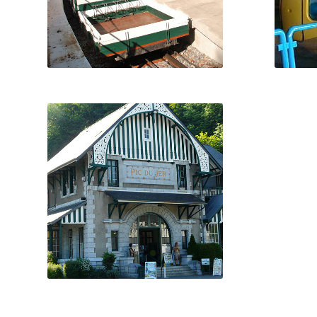
Neuvecelle
vous p
S
DEM
LOURDES
Le Funiculaire du Pic du Jer est un
Prem
funiculaire qui relie la ville de
Lourdes au sommet du Pic du Jer