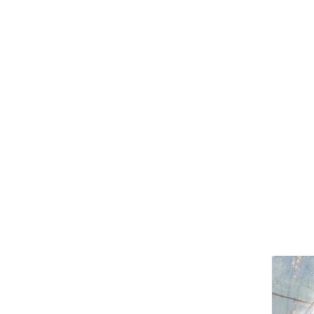
LES 2 ALPES
Le funiculaire du glacier des 2
Le f
ST HILAIRE DU TOUVET
T
Alpes
situé 
L’un des plus anciens chemins de
Le f
fer touristiques des Alpes
françaises
GRAND’MAISON