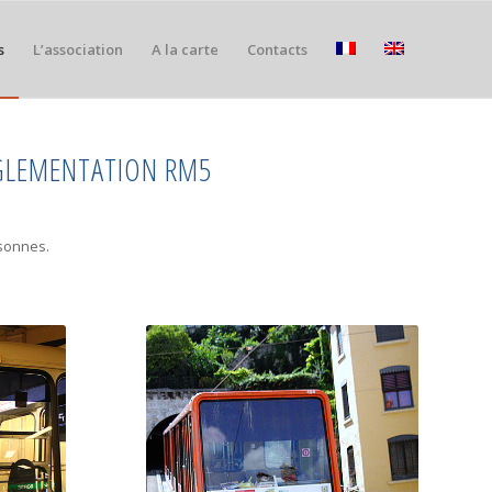
s
L’association
A la carte
Contacts
RÉGLEMENTATION RM5
rsonnes.
SAINT-JUST
t-Jean)
La « Ficelle » est le surnom
ux Lyon