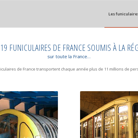
Les funiculaire
 19 FUNICULAIRES DE FRANCE SOUMIS À LA 
sur toute la France…
iculaires de France transportent chaque année plus de 11 millions de pe
SAINT-JEAN
TIGNES
Funiculaire Fourvière (Sain
etites minutes, le funiculaire
arrive à son terminus, Vie