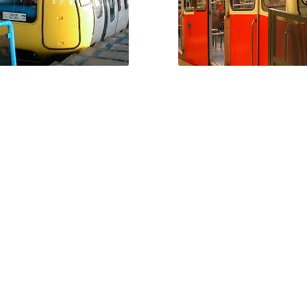
ropulse à 3.032 m d’altitude
Cathédrale Saint Jea
OUTERRAIN DE LA
GROTTE D’AVEN AR
GROTTE DES
OISELLES ET L’OURS
C’est un funiculaire qui pe
DES CAVERNES
descendre dans la cave
ier funiculaire touristique
souterrain d’Europe