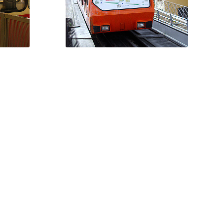
lyonnais donné aux funiculaires
n
MAND
VAL D’ISÈRE
rmet de
Le Funival est un funiculaire de
rne
Val-d’Isère