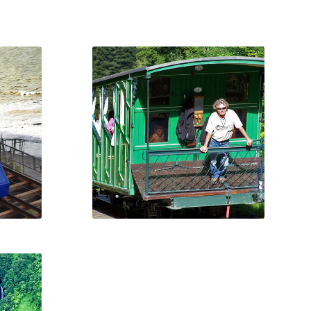
PAU
 funi »
D’une centaine de mètres de
celle »
longueur et d’une pente de 30 %
CAPUCIN
ustriel
es de
Le funiculaire du Capucin
e et
anche