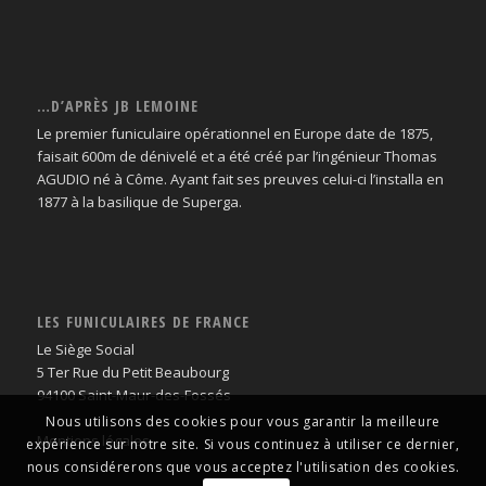
…D’APRÈS JB LEMOINE
Le premier funiculaire opérationnel en Europe date de 1875,
faisait 600m de dénivelé et a été créé par l’ingénieur Thomas
AGUDIO né à Côme. Ayant fait ses preuves celui-ci l’installa en
1877 à la basilique de Superga.
LES FUNICULAIRES DE FRANCE
Le Siège Social
5 Ter Rue du Petit Beaubourg
94100 Saint-Maur-des-Fossés
Nous utilisons des cookies pour vous garantir la meilleure
Mentions légales
expérience sur notre site. Si vous continuez à utiliser ce dernier,
nous considérerons que vous acceptez l'utilisation des cookies.