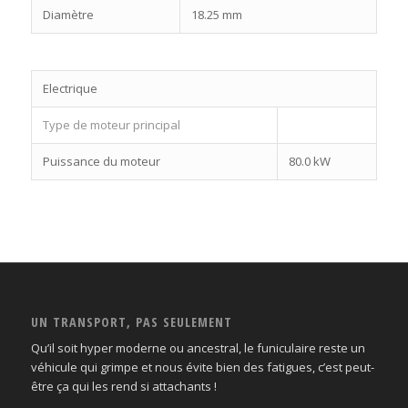
Diamètre
18.25 mm
Electrique
Type de moteur principal
Puissance du moteur
80.0 kW
UN TRANSPORT, PAS SEULEMENT
Qu’il soit hyper moderne ou ancestral, le funiculaire reste un
véhicule qui grimpe et nous évite bien des fatigues, c’est peut-
être ça qui les rend si attachants !