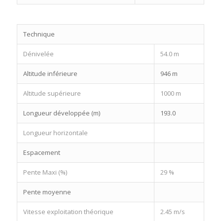
Technique
Dénivelée
54.0 m
Altitude inférieure
946 m
Altitude supérieure
1000 m
Longueur développée (m)
193.0
Longueur horizontale
Espacement
Pente Maxi (%)
29 %
Pente moyenne
Vitesse exploitation théorique
2.45 m/s