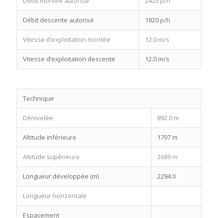
Débit montée autorisé
2425 p/h
Débit descente autorisé
1820 p/h
Vitesse d’exploitation montée
12.0 m/s
Vitesse d’exploitation descente
12.0 m/s
Technique
Dénivelée
892.0 m
Altitude inférieure
1797 m
Altitude supérieure
2689 m
Longueur développée (m)
2294.0
Longueur horizontale
Espacement