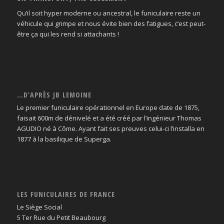
Qu’il soit hyper moderne ou ancestral, le funiculaire reste un
véhicule qui grimpe et nous évite bien des fatigues, c’est peut-
être ça qui les rend si attachants !
…D’APRÈS JB LEMOINE
Le premier funiculaire opérationnel en Europe date de 1875,
faisait 600m de dénivelé et a été créé par l’ingénieur Thomas
AGUDIO né à Côme. Ayant fait ses preuves celui-ci l’installa en
1877 à la basilique de Superga.
LES FUNICULAIRES DE FRANCE
Le Siège Social
5 Ter Rue du Petit Beaubourg