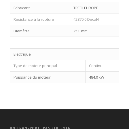
Fabricant
TREFILEUROPE
Résistance à la rupture
42870.0 DecaN
Diamètre
25.0 mm
Electrique
Type de moteur principal
Continu
Puissance du moteur
484.0 kW
UN TRANSPORT, PAS SEULEMENT