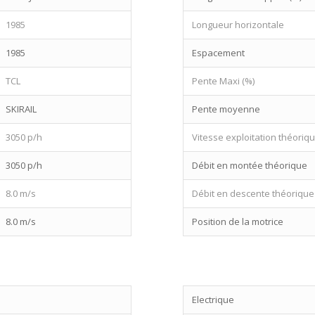
1985
Longueur horizontale
1985
Espacement
TCL
Pente Maxi (%)
SKIRAIL
Pente moyenne
3050 p/h
Vitesse exploitation théoriq
3050 p/h
Débit en montée théorique
8.0 m/s
Débit en descente théorique
8.0 m/s
Position de la motrice
Electrique