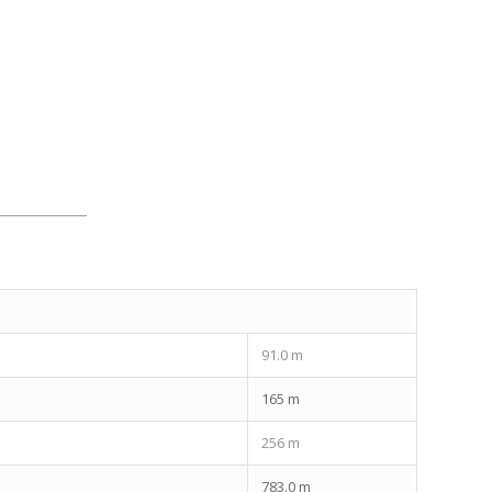
91.0 m
165 m
256 m
783.0 m