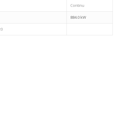
Continu
884.0 kW
20