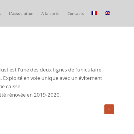
s
L’association
A la carte
Contacts
Just est l’une des deux lignes de funiculaire
n. Exploité en voie unique avec un évitement
ne caisse.
 été rénovée en 2019-2020.