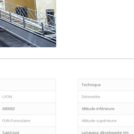
Technique
LYON
Dénivelée
690002
Altitude inférieure
FUN-Funiculaire
Altitude supérieure
Saint Just
Longueur développée (m)