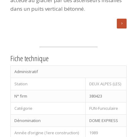
accède au glacier par des ascenseurs installés
dans un puits vertical bétonné.
Fiche technique
Administratif
Station
DEUX ALPES (LES)
N° firm
380423
Catégorie
FUN-Funiculaire
Dénomination
DOME EXPRESS
Année d’origine (1ere construction)
1989