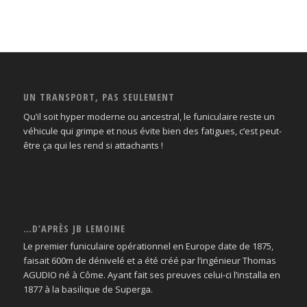
UN TRANSPORT, PAS SEULEMENT
Qu’il soit hyper moderne ou ancestral, le funiculaire reste un
véhicule qui grimpe et nous évite bien des fatigues, c’est peut-
être ça qui les rend si attachants !
…D’APRÈS JB LEMOINE
Le premier funiculaire opérationnel en Europe date de 1875,
faisait 600m de dénivelé et a été créé par l’ingénieur Thomas
AGUDIO né à Côme. Ayant fait ses preuves celui-ci l’installa en
1877 à la basilique de Superga.