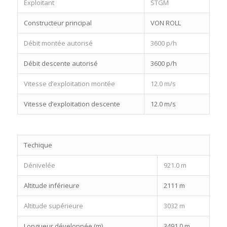
Exploitant
STGM
Constructeur principal
VON ROLL
Débit montée autorisé
3600 p/h
Débit descente autorisé
3600 p/h
Vitesse d’exploitation montée
12.0 m/s
Vitesse d’exploitation descente
12.0 m/s
Techique
Dénivelée
921.0 m
Altitude inférieure
2111 m
Altitude supérieure
3032 m
Longueur développée (m)
3491.0 m