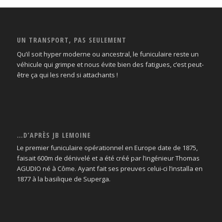
UN TRANSPORT, PAS SEULEMENT
Qu’il soit hyper moderne ou ancestral, le funiculaire reste un
véhicule qui grimpe et nous évite bien des fatigues, c’est peut-
être ça qui les rend si attachants !
…D’APRÈS JB LEMOINE
Le premier funiculaire opérationnel en Europe date de 1875,
faisait 600m de dénivelé et a été créé par l’ingénieur Thomas
AGUDIO né à Côme. Ayant fait ses preuves celui-ci l’installa en
1877 à la basilique de Superga.