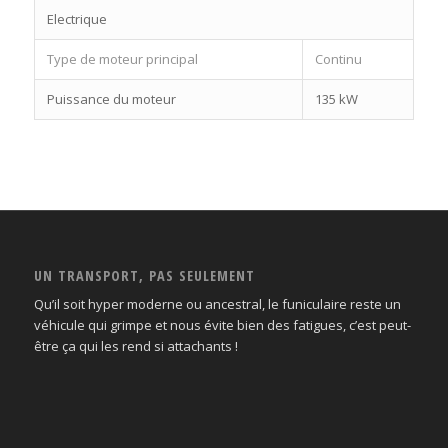
Electrique
Type de moteur principal
Continu
Puissance du moteur
135 kW
UN TRANSPORT, PAS SEULEMENT
Qu’il soit hyper moderne ou ancestral, le funiculaire reste un
véhicule qui grimpe et nous évite bien des fatigues, c’est peut-
être ça qui les rend si attachants !