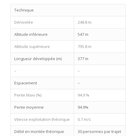
Technique
Dénivelée
248.8 m
Altitude inférieure
547 m
Altitude supérieure
795.8 m
Longueur développée (m)
377 m
–
–
Espacement
–
Pente Maxi (%)
94.9 %
Pente moyenne
94.9%
Vitesse exploitation théorique
0.7 m/s
Débit en montée théorique
30 personnes par trajet