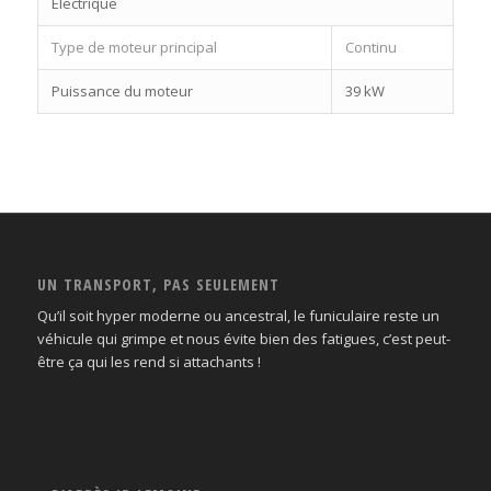
Electrique
Type de moteur principal
Continu
Puissance du moteur
39 kW
UN TRANSPORT, PAS SEULEMENT
Qu’il soit hyper moderne ou ancestral, le funiculaire reste un
véhicule qui grimpe et nous évite bien des fatigues, c’est peut-
être ça qui les rend si attachants !