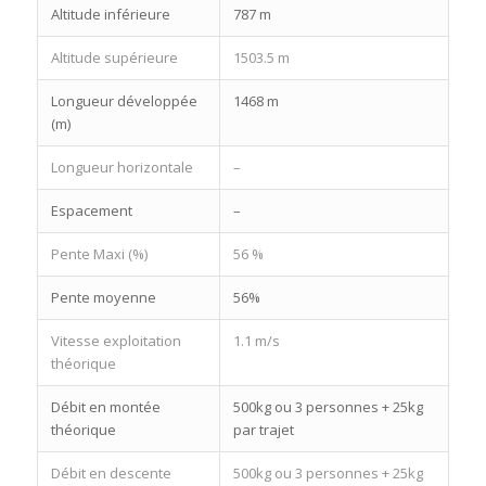
Altitude inférieure
787 m
Altitude supérieure
1503.5 m
Longueur développée
1468 m
(m)
Longueur horizontale
–
Espacement
–
Pente Maxi (%)
56 %
Pente moyenne
56%
Vitesse exploitation
1.1 m/s
théorique
Débit en montée
500kg ou 3 personnes + 25kg
théorique
par trajet
Débit en descente
500kg ou 3 personnes + 25kg