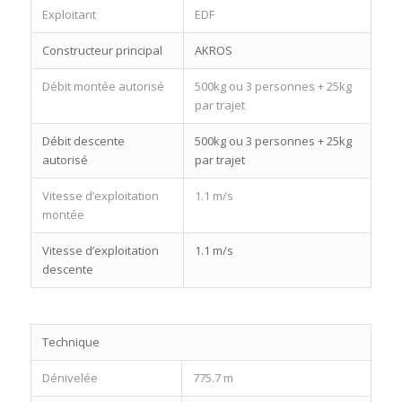
Exploitant
EDF
Constructeur principal
AKROS
Débit montée autorisé
500kg ou 3 personnes + 25kg
par trajet
Débit descente
500kg ou 3 personnes + 25kg
autorisé
par trajet
Vitesse d’exploitation
1.1 m/s
montée
Vitesse d’exploitation
1.1 m/s
descente
Technique
Dénivelée
775.7 m