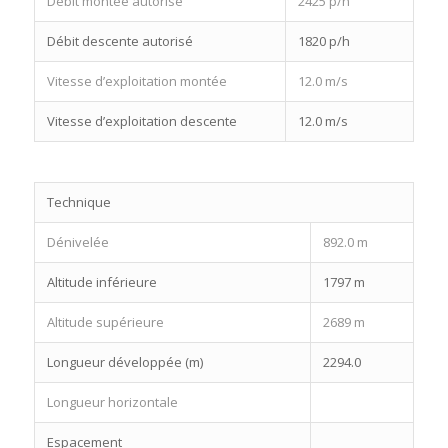
Débit montée autorisé
2425 p/h
Débit descente autorisé
1820 p/h
Vitesse d’exploitation montée
12.0 m/s
Vitesse d’exploitation descente
12.0 m/s
Technique
Dénivelée
892.0 m
Altitude inférieure
1797 m
Altitude supérieure
2689 m
Longueur développée (m)
2294.0
Longueur horizontale
Espacement