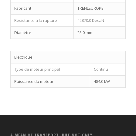
Fabricant
TREFILEUROPE
Résistance à la rupture
42870.0 DecaN
Diamètre
25.0 mm
Electrique
Type de moteur principal
Continu
Puissance du moteur
484.0 kW
A MEAN OF TRANSPORT, BUT NOT ONLY…