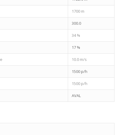
1700 m
300.0
34 %
17 %
ue
10.0 m/s
1500 p/h
1500 p/h
AVAL