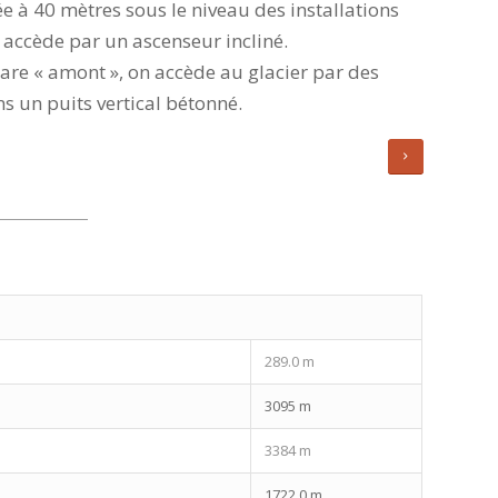
uée à 40 mètres sous le niveau des installations
y accède par un ascenseur incliné.
gare « amont », on accède au glacier par des
s un puits vertical bétonné.
289.0 m
3095 m
3384 m
1722.0 m