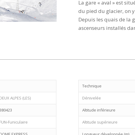
La gare « aval » est sit
du pied du glacier, on 
Depuis les quais de la 
ascenseurs installés dan
Technique
DEUX ALPES (LES)
Dénivelée
380423
Altitude inférieure
FUN-Funiculaire
Altitude supérieure
DOME EXPRESS
Longueur développée (m)