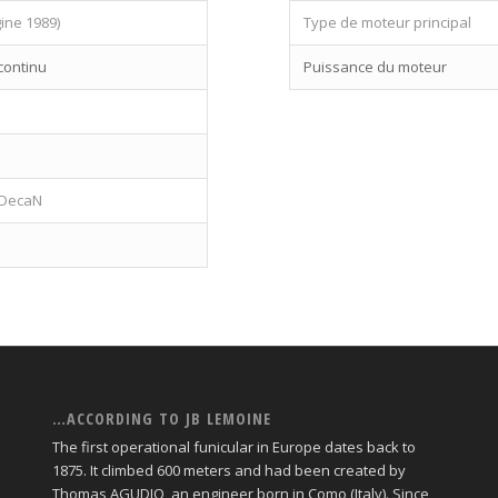
gine 1989)
Type de moteur principal
continu
Puissance du moteur
 DecaN
…ACCORDING TO JB LEMOINE
The first operational funicular in Europe dates back to
1875. It climbed 600 meters and had been created by
Thomas AGUDIO, an engineer born in Como (Italy). Since