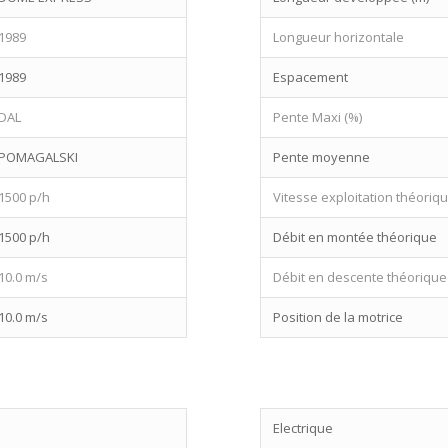
1989
Longueur horizontale
1989
Espacement
DAL
Pente Maxi (%)
POMAGALSKI
Pente moyenne
1500 p/h
Vitesse exploitation théoriq
1500 p/h
Débit en montée théorique
10.0 m/s
Débit en descente théorique
10.0 m/s
Position de la motrice
Electrique