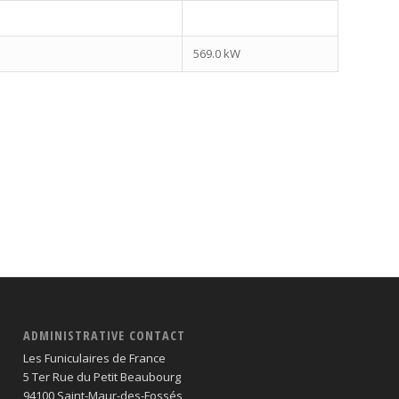
569.0 kW
ADMINISTRATIVE CONTACT
Les Funiculaires de France
5 Ter Rue du Petit Beaubourg
94100 Saint-Maur-des-Fossés