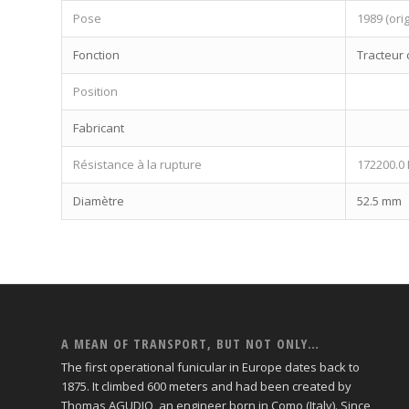
Pose
1989 (ori
Fonction
Tracteur 
Position
Fabricant
Résistance à la rupture
172200.0
Diamètre
52.5 mm
A MEAN OF TRANSPORT, BUT NOT ONLY…
The first operational funicular in Europe dates back to
1875. It climbed 600 meters and had been created by
Thomas AGUDIO, an engineer born in Como (Italy). Since