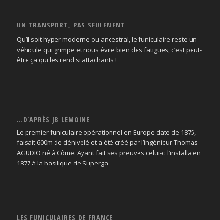
UN TRANSPORT, PAS SEULEMENT
Qu’il soit hyper moderne ou ancestral, le funiculaire reste un
véhicule qui grimpe et nous évite bien des fatigues, c’est peut-
être ça qui les rend si attachants !
…D’APRÈS JB LEMOINE
Le premier funiculaire opérationnel en Europe date de 1875,
faisait 600m de dénivelé et a été créé par l’ingénieur Thomas
AGUDIO né à Côme. Ayant fait ses preuves celui-ci l’installa en
1877 à la basilique de Superga.
LES FUNICULAIRES DE FRANCE