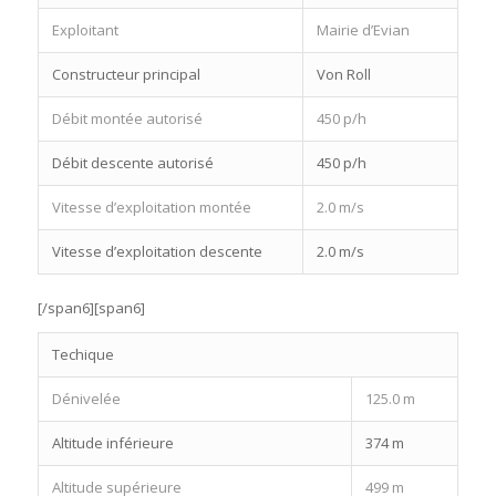
Exploitant
Mairie d’Evian
Constructeur principal
Von Roll
Débit montée autorisé
450 p/h
Débit descente autorisé
450 p/h
Vitesse d’exploitation montée
2.0 m/s
Vitesse d’exploitation descente
2.0 m/s
[/span6][span6]
Techique
Dénivelée
125.0 m
Altitude inférieure
374 m
Altitude supérieure
499 m