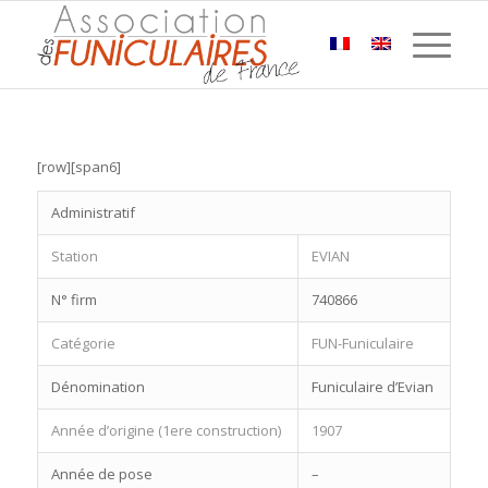
[row][span6]
Administratif
Station
EVIAN
N° firm
740866
Catégorie
FUN-Funiculaire
Dénomination
Funiculaire d’Evian
Année d’origine (1ere construction)
1907
Année de pose
–