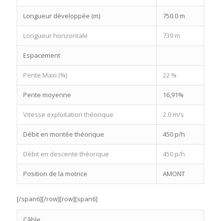
Longueur développée (m)
750.0 m
Longueur horizontale
739 m
Espacement
Pente Maxi (%)
22 %
Pente moyenne
16,91%
Vitesse exploitation théorique
2.0 m/s
Débit en montée théorique
450 p/h
Débit en descente théorique
450 p/h
Position de la motrice
AMONT
[/span6][/row][row][span6]
Câble