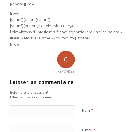
[/span6][/row]
[row]
[span6][clear] [/span6]
[span6][button_tb style= »btn-danger »
link= »https://funiculaires-france.fr/portfolio/evian-les-bains/ »
title= »Retour à la fiche »][/button_tb][/span6]
[/row]
0
RÉPONSES
Laisser un commentaire
Rejoindre la discussion?
N’hésitez pas à contribuer !
*
Nom
*
E-mail