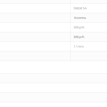
SMLM SA
Inconnu
300 p/h
300 p/h
1.1 m/s