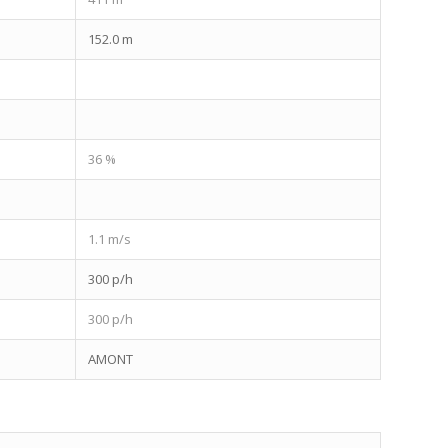
152.0 m
36 %
1.1 m/s
300 p/h
300 p/h
AMONT