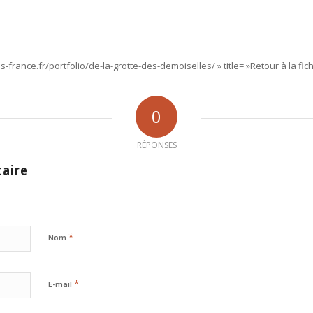
s-france.fr/portfolio/de-la-grotte-des-demoiselles/ » title= »Retour à la fic
0
RÉPONSES
taire
*
Nom
*
E-mail