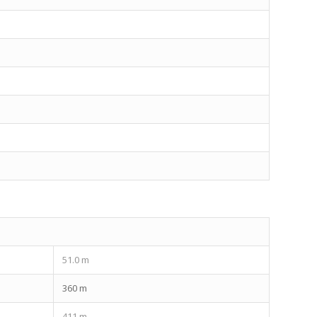
51.0 m
360 m
411 m