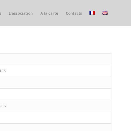
s
L’association
A la carte
Contacts
LES
LES