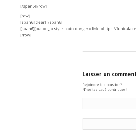
[/span6][/row]
[row]
[span6][clear] [/span6]
[span6][button_tb style= »btn-danger » link= »https://funiculaire
[/row]
Laisser un commen
Rejoindre la discussion?
N’hésitez pas à contribuer !