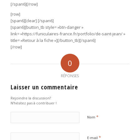
[/span6][/row]
[row]
[span6][clear] [/span6]
[span6][button_tb style= »btn-danger »
link= »https://funiculaires-france.fr/portfolio/de-saint-jean/ »
title= »Retour à la fiche »][/button_tb][/span6]
[/row]
0
RÉPONSES
Laisser un commentaire
Rejoindre la discussion?
N’hésitez pas à contribuer !
*
Nom
*
E-mail