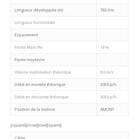
Longueur développée (m)
783.0 m
Longueur horizontale
Espacement
Pente Maxi (%)
18 %
Pente moyenne
Vitesse exploitation théorique
8.0 m/s
Débit en montée théorique
3050 p/h
Débit en descente théorique
3050 p/h
Position de la motrice
AMONT
[/span6][/row][row][span6]
Câble