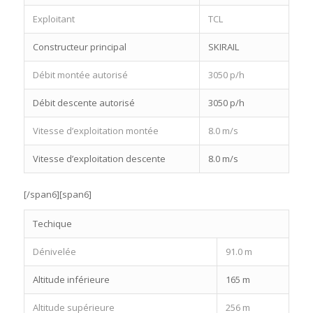
Exploitant
TCL
Constructeur principal
SKIRAIL
Débit montée autorisé
3050 p/h
Débit descente autorisé
3050 p/h
Vitesse d’exploitation montée
8.0 m/s
Vitesse d’exploitation descente
8.0 m/s
[/span6][span6]
Techique
Dénivelée
91.0 m
Altitude inférieure
165 m
Altitude supérieure
256 m