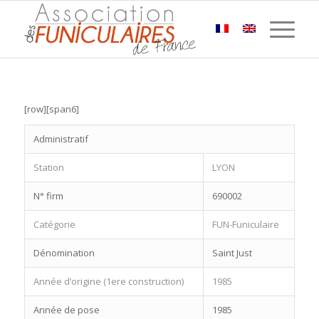
[row][span6]
Administratif
Station
LYON
N° firm
690002
Catégorie
FUN-Funiculaire
Dénomination
Saint Just
Année d’origine (1ere construction)
1985
Année de pose
1985