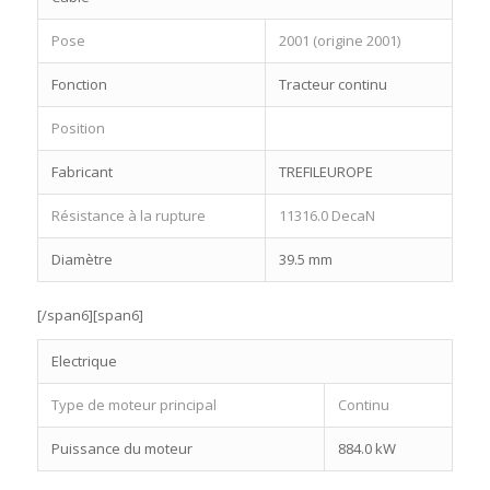
Pose
2001 (origine 2001)
Fonction
Tracteur continu
Position
Fabricant
TREFILEUROPE
Résistance à la rupture
11316.0 DecaN
Diamètre
39.5 mm
[/span6][span6]
Electrique
Type de moteur principal
Continu
Puissance du moteur
884.0 kW