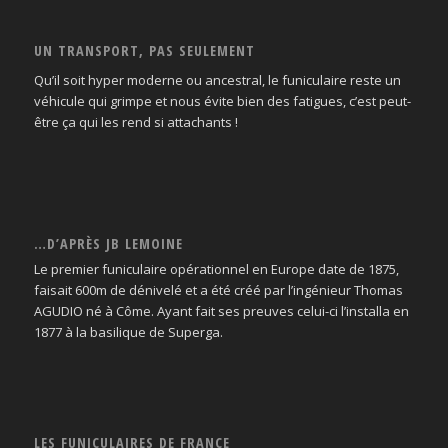
UN TRANSPORT, PAS SEULEMENT
Qu’il soit hyper moderne ou ancestral, le funiculaire reste un
véhicule qui grimpe et nous évite bien des fatigues, c’est peut-
être ça qui les rend si attachants !
…D’APRÈS JB LEMOINE
Le premier funiculaire opérationnel en Europe date de 1875,
faisait 600m de dénivelé et a été créé par l’ingénieur Thomas
AGUDIO né à Côme. Ayant fait ses preuves celui-ci l’installa en
1877 à la basilique de Superga.
LES FUNICULAIRES DE FRANCE