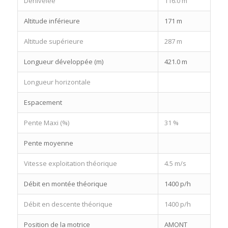
Dénivelée
116.0 m
Altitude inférieure
171 m
Altitude supérieure
287 m
Longueur développée (m)
421.0 m
Longueur horizontale
Espacement
Pente Maxi (%)
31 %
Pente moyenne
Vitesse exploitation théorique
4.5 m/s
Débit en montée théorique
1400 p/h
Débit en descente théorique
1400 p/h
Position de la motrice
AMONT