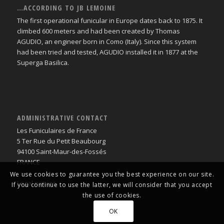
…ACCORDING TO JB LEMOINE
The first operational funicular in Europe dates back to 1875. It
climbed 600 meters and had been created by Thomas
AGUDIO, an engineer born in Como (Italy). Since this system
had been tried and tested, AGUDIO installed it in 1877 at the
Superga Basilica.
ADMINISTRATIVE CONTACT
Les Funiculaires de France
5 Ter Rue du Petit Beaubourg
94100 Saint-Maur-des-Fossés
FRANCE
We use cookies to guarantee you the best experience on our site.
Legal notices
If you continue to use the latter, we will consider that you accept
the use of cookies.
OK