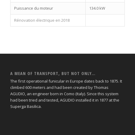
Puissance du moteur
134.0 kW
Rénovation électrique en 2018
A MEAN OF TRANSPORT, BUT NOT ONLY…
The first operational funicular in Europe dates back to 1875. It
climbed 600 meters and had been created by Thomas
AGUDIO, an engineer born in Como (Italy). Since this system
had been tried and tested, AGUDIO installed it in 1877 at the
Superga Basilica.